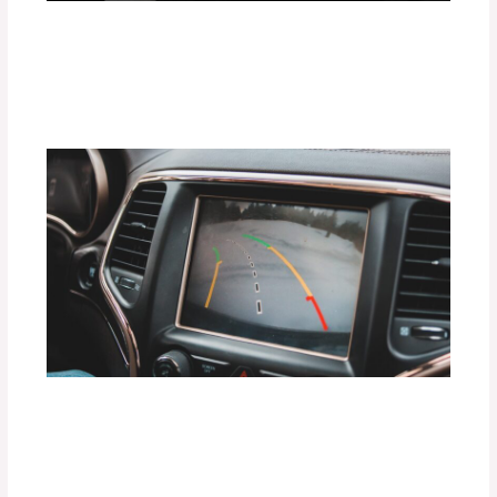
Gadgets que Todo Conductor Moderno
Debe Tener en 2025
Deja un comentario
/
Uncategorized
/ Por
adminpartesyaccesorios
Ventajas de Instalar Sensores de
Proximidad y Cámaras 360° en tu
Vehículo
Deja un comentario
/
Uncategorized
/ Por
adminpartesyaccesorios