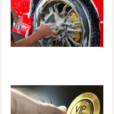
Guía Completa para Mantener Tus
Llantas en Perfecto Estado por Más
Tiempo
Deja un comentario
/
Uncategorized
/ Por
adminpartesyaccesorios