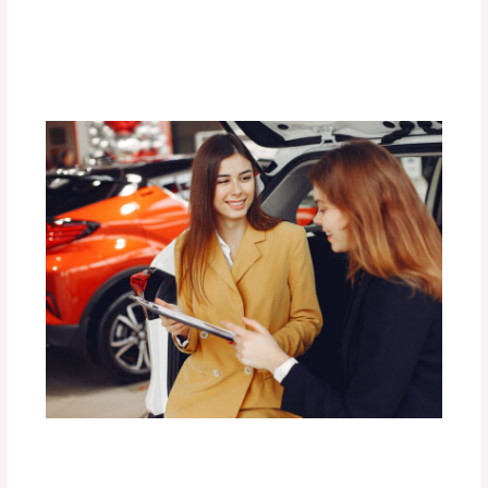
Aventura Off-Road?
Deja un comentario
/
Uncategorized
/ Por
adminpartesyaccesorios
Las Mejores Barras de Techo para
Transportar Carga con Seguridad.