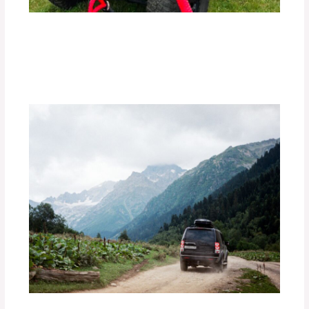
Los Mejores Accesorios para Vehículos
Off-Road.
Deja un comentario
/
Uncategorized
/ Por
adminpartesyaccesorios
¿Cómo Preparar tu Vehículo para una