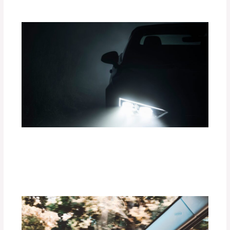
¿Cómo la Iluminación LED Mejora tu
Experiencia de Conducción?
Deja un comentario
/
Uncategorized
/ Por
adminpartesyaccesorios