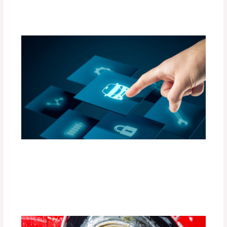
Deja un comentario
/
Uncategorized
/ Por
adminpartesyaccesorios
Accesorios Inteligentes para Convertir
tu Auto en un Espacio Conectado (Apps
y Gadgets)
Deja un comentario
/
Uncategorized
/ Por
adminpartesyaccesorios