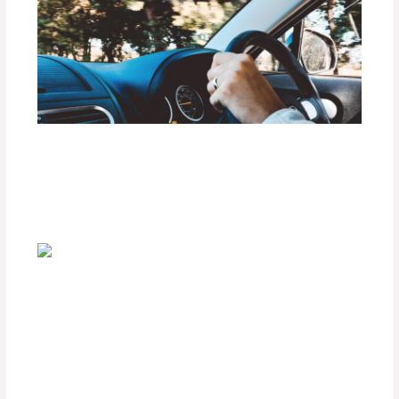
Preparación de tu Vehículo para Rutas
de Lluvia Intensa o Inundaciones
Deja un comentario
/
Uncategorized
/ Por
adminpartesyaccesorios
Consejos para Conducir con Seguridad
en Caminos de Arena o Barro
Deja un comentario
/
Uncategorized
/ Por
adminpartesyaccesorios