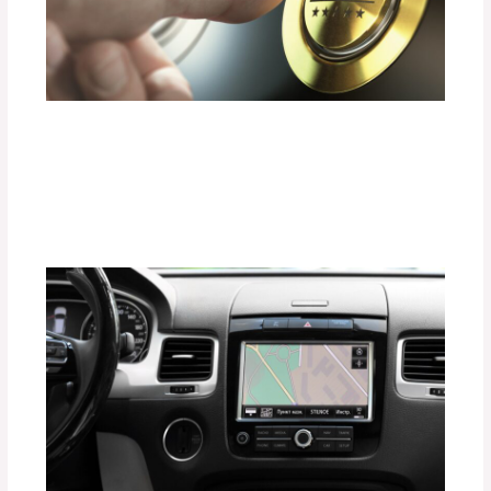
¿Cómo Elegir un Sistema de Sonido
Premium sin Dañar el Consumo de
Energía?
Deja un comentario
/
Uncategorized
/ Por
adminpartesyaccesorios