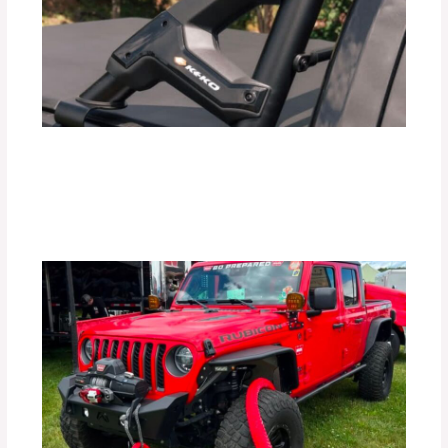
¿Realmente las Barras Antivuelco
Mejoran la Seguridad de tu Vehículo?
Deja un comentario
/
Uncategorized
/ Por
adminpartesyaccesorios