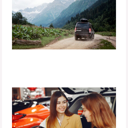
¿Cómo Preparar tu Vehículo para una
Aventura Off-Road?
Deja un comentario
/
Uncategorized
/ Por
adminpartesyaccesorios