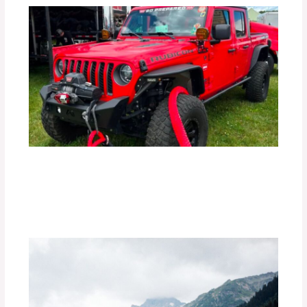
Los Mejores Accesorios para Vehículos
Off-Road.
Deja un comentario
/
Uncategorized
/ Por
adminpartesyaccesorios