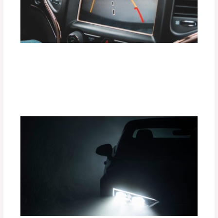
Ventajas de Instalar Sensores de
Proximidad y Cámaras 360° en tu
Vehículo
Deja un comentario
/
Uncategorized
/ Por
adminpartesyaccesorios