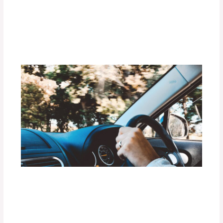
¿Cómo la Iluminación LED Mejora tu
Experiencia de Conducción?
Deja un comentario
/
Uncategorized
/ Por
adminpartesyaccesorios
Preparación de tu Vehículo para Rutas
de Lluvia Intensa o Inundaciones
Deja un comentario
/
Uncategorized
/ Por
adminpartesyaccesorios