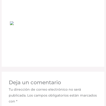
Deja un comentario
/
Uncategorized
/ Por
adminpartesyaccesorios
¿Los accesorios realmente aumentan el
valor de tu vehículo?
Deja un comentario
/
Uncategorized
/ Por
adminpartesyaccesorios
Deja un comentario
Tu dirección de correo electrónico no será
publicada.
Los campos obligatorios están marcados
con
*