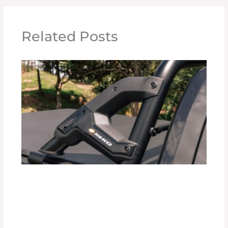
Related Posts
¿Realmente las Barras Antivuelco
Mejoran la Seguridad de tu Vehículo?
Deja un comentario
/
Uncategorized
/ Por
adminpartesyaccesorios