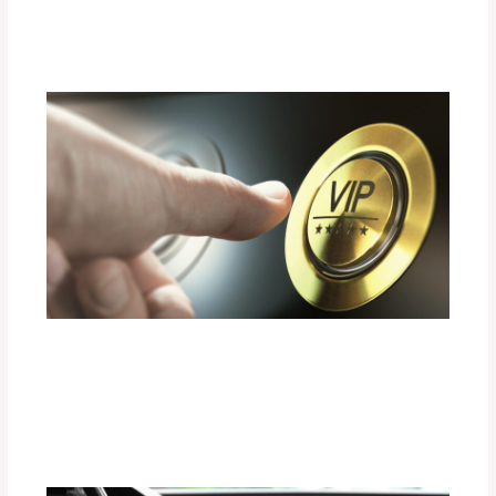
Deja un comentario
/
Uncategorized
/ Por
adminpartesyaccesorios
¿Cómo Elegir un Sistema de Sonido
Premium sin Dañar el Consumo de
Energía?
Deja un comentario
/
Uncategorized
/ Por
adminpartesyaccesorios