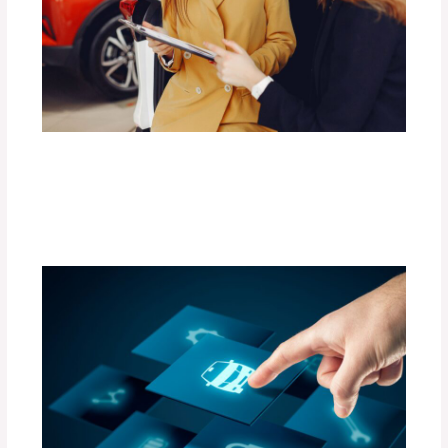
Las Mejores Barras de Techo para
Transportar Carga con Seguridad.
Deja un comentario
/
Uncategorized
/ Por
adminpartesyaccesorios