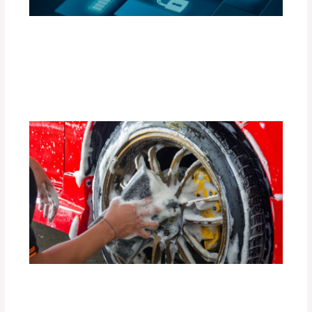
Accesorios Inteligentes para Convertir
tu Auto en un Espacio Conectado (Apps
y Gadgets)
Deja un comentario
/
Uncategorized
/ Por
adminpartesyaccesorios
Guía Completa para Mantener Tus
Llantas en Perfecto Estado por Más
Tiempo