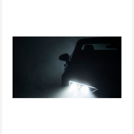
Proximidad y Cámaras 360° en tu
Vehículo
Deja un comentario
/
Uncategorized
/ Por
adminpartesyaccesorios
¿Cómo la Iluminación LED Mejora tu
Experiencia de Conducción?
Deja un comentario
/
Uncategorized
/ Por
adminpartesyaccesorios