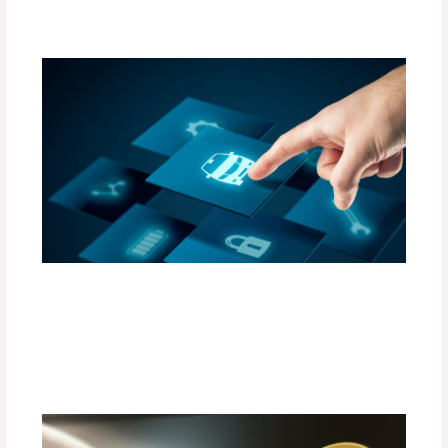
adminpartesyaccesorios
Accesorios Inteligentes para Convertir
tu Auto en un Espacio Conectado (Apps
y Gadgets)
Deja un comentario
/
Uncategorized
/ Por
adminpartesyaccesorios