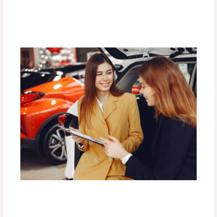
Aventura Off-Road?
Deja un comentario
/
Uncategorized
/ Por
adminpartesyaccesorios
Las Mejores Barras de Techo para
Transportar Carga con Seguridad.
Deja un comentario
/
Uncategorized
/ Por