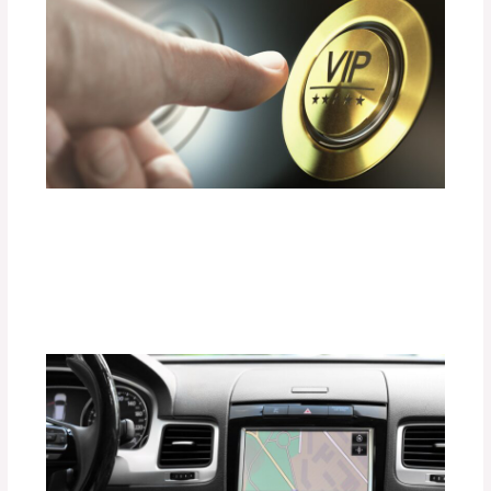
¿Cómo Elegir un Sistema de Sonido
Premium sin Dañar el Consumo de
Energía?
Deja un comentario
/
Uncategorized
/ Por
adminpartesyaccesorios