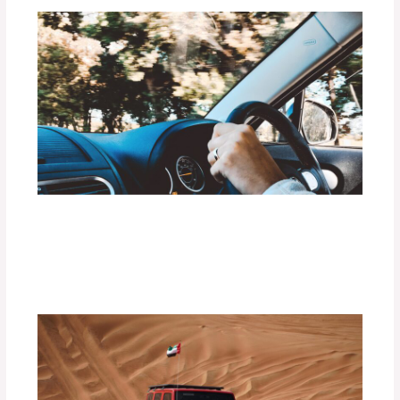
Preparación de tu Vehículo para Rutas
de Lluvia Intensa o Inundaciones
Deja un comentario
/
Uncategorized
/ Por
adminpartesyaccesorios