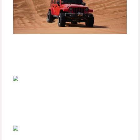
Consejos para Conducir con Seguridad
en Caminos de Arena o Barro
Deja un comentario
/
Uncategorized
/ Por
adminpartesyaccesorios
Accesorios imprescindibles para viajes
familiares en carretera
Deja un comentario
/
Uncategorized
/ Por
adminpartesyaccesorios