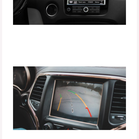
Gadgets que Todo Conductor Moderno
Debe Tener en 2025
Deja un comentario
/
Uncategorized
/ Por
adminpartesyaccesorios
Ventajas de Instalar Sensores de