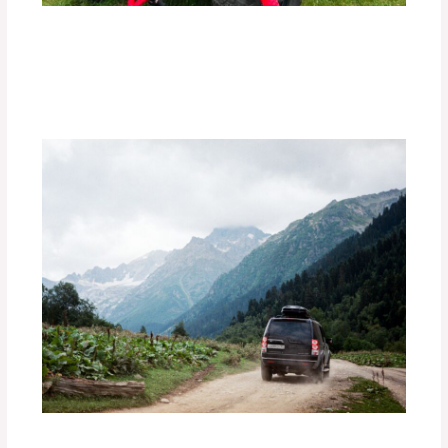
Los Mejores Accesorios para Vehículos
Off-Road.
Deja un comentario
/
Uncategorized
/ Por
adminpartesyaccesorios
¿Cómo Preparar tu Vehículo para una