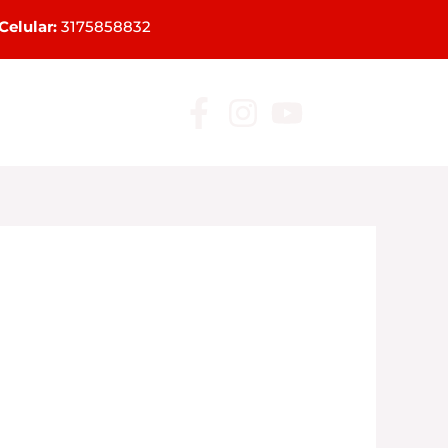
Celular:
3175858832
Mayoristas
Blog