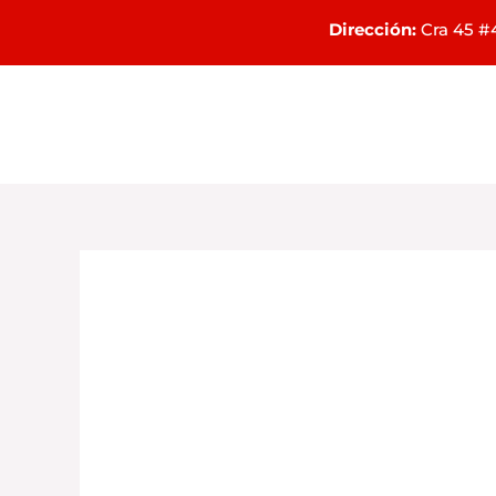
Ir
Dirección:
Cra 45 #4
al
contenido