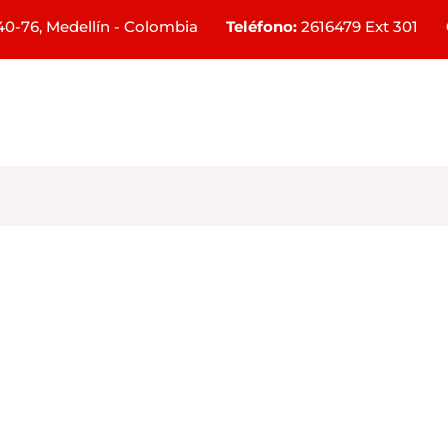
0-76, Medellín - Colombia
___
Teléfono:
2616479 Ext 301
___
Inicio
Nosotros
Tutoriales