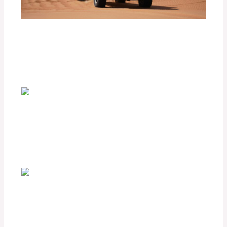
Consejos para Conducir con Seguridad
en Caminos de Arena o Barro
Deja un comentario
/
Uncategorized
/ Por
adminpartesyaccesorios
Accesorios imprescindibles para viajes
familiares en carretera
Deja un comentario
/
Uncategorized
/ Por
adminpartesyaccesorios
Listado de elementos de confort,
seguridad y organización.
Deja un comentario
/
Uncategorized
/ Por