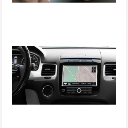
¿Cómo Elegir un Sistema de Sonido
Premium sin Dañar el Consumo de
Energía?
Deja un comentario
/
Uncategorized
/ Por
adminpartesyaccesorios
Gadgets que Todo Conductor Moderno
Debe Tener en 2025
Deja un comentario
/
Uncategorized
/ Por