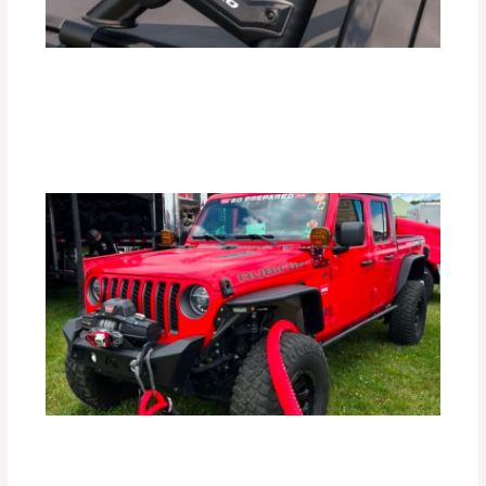
¿Realmente las Barras Antivuelco
Mejoran la Seguridad de tu Vehículo?
Deja un comentario
/
Uncategorized
/ Por
adminpartesyaccesorios
Los Mejores Accesorios para Vehículos
Off-Road.