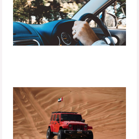
Preparación de tu Vehículo para Rutas
de Lluvia Intensa o Inundaciones
Deja un comentario
/
Uncategorized
/ Por
adminpartesyaccesorios