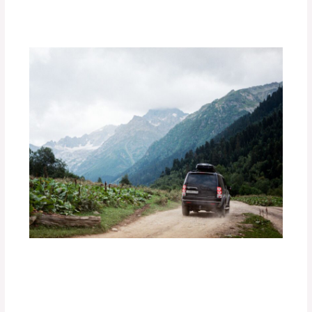
Deja un comentario
/
Uncategorized
/ Por
adminpartesyaccesorios
¿Cómo Preparar tu Vehículo para una
Aventura Off-Road?
Deja un comentario
/
Uncategorized
/ Por
adminpartesyaccesorios