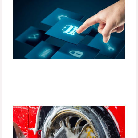
Accesorios Inteligentes para Convertir
tu Auto en un Espacio Conectado (Apps
y Gadgets)
Deja un comentario
/
Uncategorized
/ Por
adminpartesyaccesorios