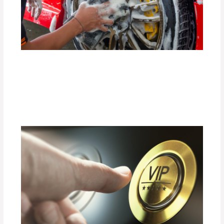
Guía Completa para Mantener Tus
Llantas en Perfecto Estado por Más
Tiempo
Deja un comentario
/
Uncategorized
/ Por
adminpartesyaccesorios