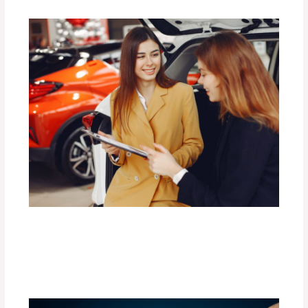
Las Mejores Barras de Techo para
Transportar Carga con Seguridad.
Deja un comentario
/
Uncategorized
/ Por
adminpartesyaccesorios