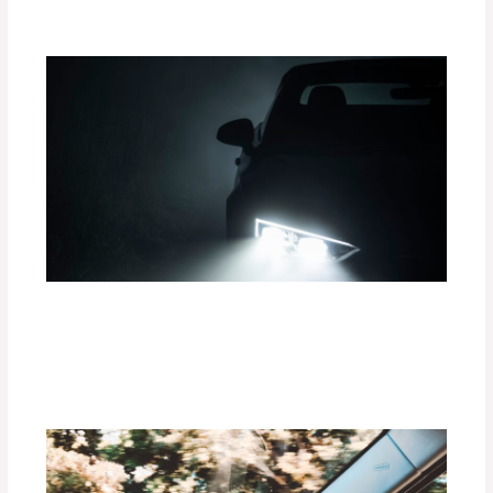
adminpartesyaccesorios
¿Cómo la Iluminación LED Mejora tu
Experiencia de Conducción?
Deja un comentario
/
Uncategorized
/ Por
adminpartesyaccesorios