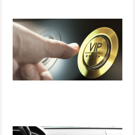
adminpartesyaccesorios
¿Cómo Elegir un Sistema de Sonido
Premium sin Dañar el Consumo de
Energía?
Deja un comentario
/
Uncategorized
/ Por
adminpartesyaccesorios