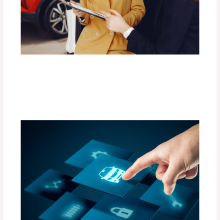
Las Mejores Barras de Techo para
Transportar Carga con Seguridad.
Deja un comentario
/
Uncategorized
/ Por
adminpartesyaccesorios