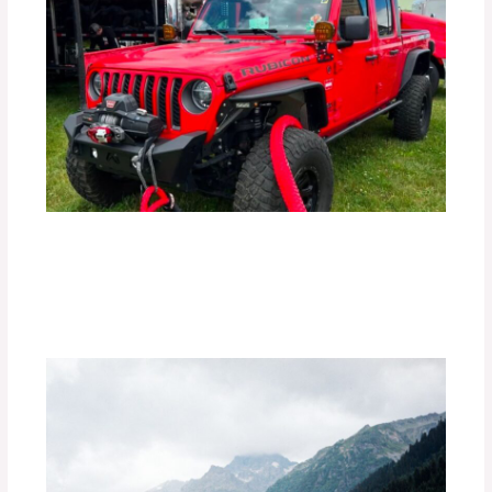
Los Mejores Accesorios para Vehículos
Off-Road.
Deja un comentario
/
Uncategorized
/ Por
adminpartesyaccesorios