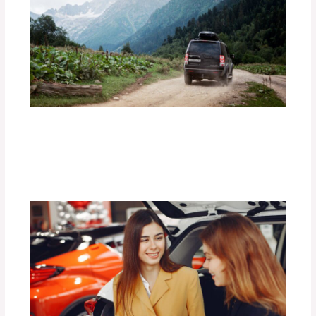
¿Cómo Preparar tu Vehículo para una
Aventura Off-Road?
Deja un comentario
/
Uncategorized
/ Por
adminpartesyaccesorios