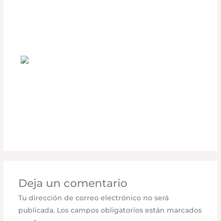
muchos conductores (y cómo evitarlo
hoy mismo)
Deja un comentario
/
Uncategorized
/ Por
adminpartesyaccesorios
¿Los accesorios realmente aumentan el
valor de tu vehículo?
Deja un comentario
/
Uncategorized
/ Por
adminpartesyaccesorios
Deja un comentario
Tu dirección de correo electrónico no será
publicada.
Los campos obligatorios están marcados