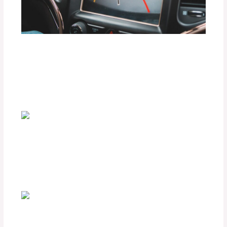
Ventajas de Instalar Sensores de
Proximidad y Cámaras 360° en tu
Vehículo
Deja un comentario
/
Uncategorized
/ Por
adminpartesyaccesorios
Preparación de tu Vehículo para Rutas
de Lluvia Intensa o Inundaciones
Deja un comentario
/
Uncategorized
/ Por
adminpartesyaccesorios