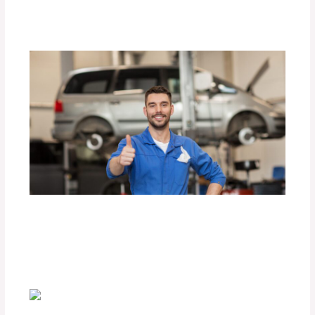
Deja un comentario
/
Uncategorized
/ Por
adminpartesyaccesorios
Listado de elementos de confort,
seguridad y organización.
Deja un comentario
/
Uncategorized
/ Por
adminpartesyaccesorios