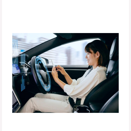
Consejos para Conducir con Seguridad
en Caminos de Arena o Barro
Deja un comentario
/
Uncategorized
/ Por
adminpartesyaccesorios
Accesorios imprescindibles para viajes
familiares en carretera