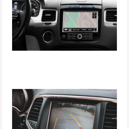
Gadgets que Todo Conductor Moderno
Debe Tener en 2025
Deja un comentario
/
Uncategorized
/ Por
adminpartesyaccesorios