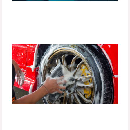
Accesorios Inteligentes para Convertir
tu Auto en un Espacio Conectado (Apps
y Gadgets)
Deja un comentario
/
Uncategorized
/ Por
adminpartesyaccesorios
Guía Completa para Mantener Tus
Llantas en Perfecto Estado por Más
Tiempo
Deja un comentario
/
Uncategorized
/ Por