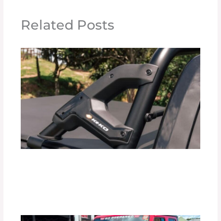
Related Posts
¿Realmente las Barras Antivuelco
Mejoran la Seguridad de tu Vehículo?
Deja un comentario
/
Uncategorized
/ Por
adminpartesyaccesorios