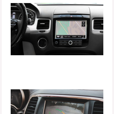
Gadgets que Todo Conductor Moderno
Debe Tener en 2025
Deja un comentario
/
Uncategorized
/ Por
adminpartesyaccesorios