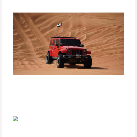
Consejos para Conducir con Seguridad
en Caminos de Arena o Barro
Deja un comentario
/
Uncategorized
/ Por
adminpartesyaccesorios
Accesorios imprescindibles para viajes
familiares en carretera