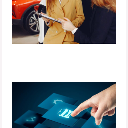
Las Mejores Barras de Techo para
Transportar Carga con Seguridad.
Deja un comentario
/
Uncategorized
/ Por
adminpartesyaccesorios