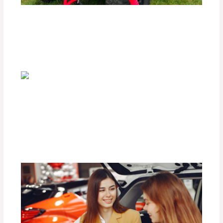
Los Mejores Accesorios para Vehículos
Off-Road.
Deja un comentario
/
Uncategorized
/ Por
adminpartesyaccesorios
¿Cómo Preparar tu Vehículo para una
Aventura Off-Road?
Deja un comentario
/
Uncategorized
/ Por
adminpartesyaccesorios