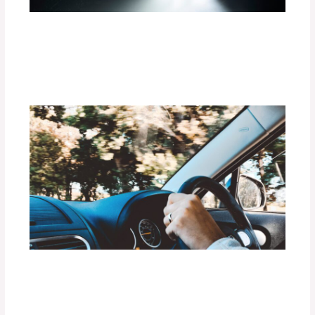
¿Cómo la Iluminación LED Mejora tu
Experiencia de Conducción?
Deja un comentario
/
Uncategorized
/ Por
adminpartesyaccesorios
Preparación de tu Vehículo para Rutas
de Lluvia Intensa o Inundaciones
Deja un comentario
/
Uncategorized
/ Por
adminpartesyaccesorios