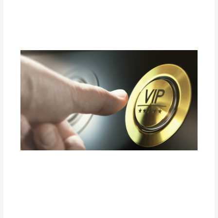
Tiempo
Deja un comentario
/
Uncategorized
/ Por
adminpartesyaccesorios
¿Cómo Elegir un Sistema de Sonido
Premium sin Dañar el Consumo de
Energía?
Deja un comentario
/
Uncategorized
/ Por
adminpartesyaccesorios