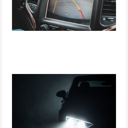
Ventajas de Instalar Sensores de
Proximidad y Cámaras 360° en tu
Vehículo
Deja un comentario
/
Uncategorized
/ Por
adminpartesyaccesorios