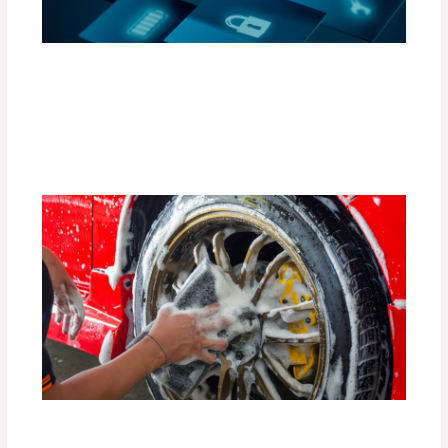
Accesorios Inteligentes para Convertir
tu Auto en un Espacio Conectado (Apps
y Gadgets)
Deja un comentario
/
Uncategorized
/ Por
adminpartesyaccesorios
Guía Completa para Mantener Tus
Llantas en Perfecto Estado por Más