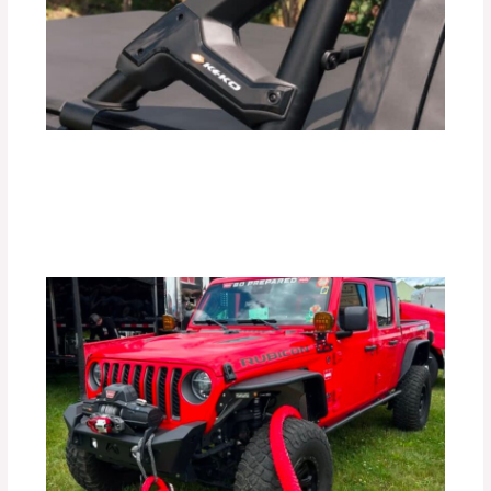
¿Realmente las Barras Antivuelco
Mejoran la Seguridad de tu Vehículo?
Deja un comentario
/
Uncategorized
/ Por
adminpartesyaccesorios