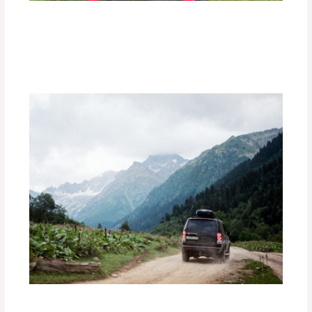
Los Mejores Accesorios para Vehículos
Off-Road.
Deja un comentario
/
Uncategorized
/ Por
adminpartesyaccesorios
¿Cómo Preparar tu Vehículo para una