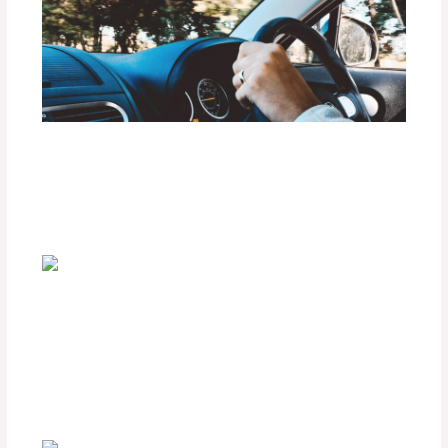
Preparación de tu Vehículo para Rutas
de Lluvia Intensa o Inundaciones
Deja un comentario
/
Uncategorized
/ Por
adminpartesyaccesorios
Consejos para Conducir con Seguridad
en Caminos de Arena o Barro
Deja un comentario
/
Uncategorized
/ Por
adminpartesyaccesorios