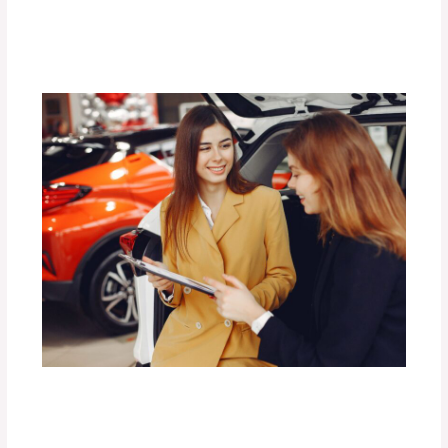
Aventura Off-Road?
Deja un comentario
/
Uncategorized
/ Por
adminpartesyaccesorios
Las Mejores Barras de Techo para
Transportar Carga con Seguridad.
Deja un comentario
/
Uncategorized
/ Por