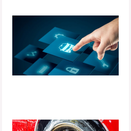
adminpartesyaccesorios
Accesorios Inteligentes para Convertir
tu Auto en un Espacio Conectado (Apps
y Gadgets)
Deja un comentario
/
Uncategorized
/ Por
adminpartesyaccesorios