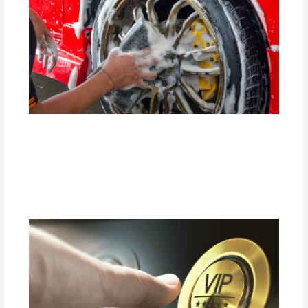
Guía Completa para Mantener Tus
Llantas en Perfecto Estado por Más
Tiempo
Deja un comentario
/
Uncategorized
/ Por
adminpartesyaccesorios