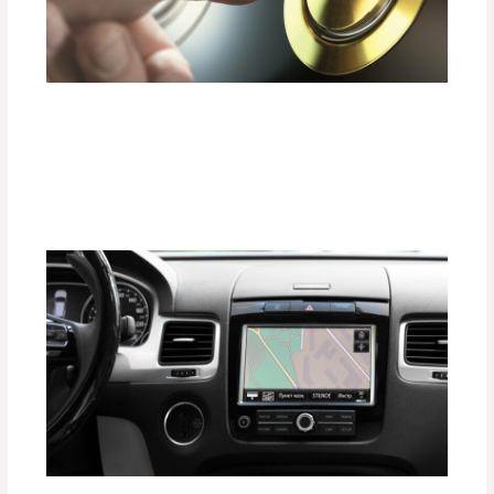
¿Cómo Elegir un Sistema de Sonido
Premium sin Dañar el Consumo de
Energía?
Deja un comentario
/
Uncategorized
/ Por
adminpartesyaccesorios