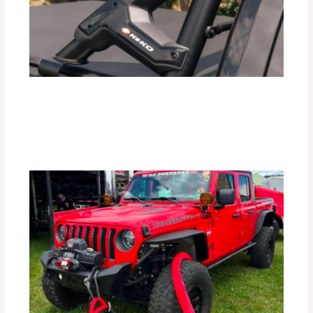
¿Realmente las Barras Antivuelco
Mejoran la Seguridad de tu Vehículo?
Deja un comentario
/
Uncategorized
/ Por
adminpartesyaccesorios