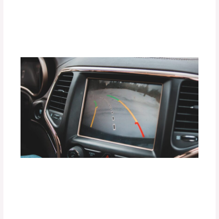
Gadgets que Todo Conductor Moderno
Debe Tener en 2025
Deja un comentario
/
Uncategorized
/ Por
adminpartesyaccesorios
Ventajas de Instalar Sensores de
Proximidad y Cámaras 360° en tu
Vehículo
Deja un comentario
/
Uncategorized
/ Por
adminpartesyaccesorios