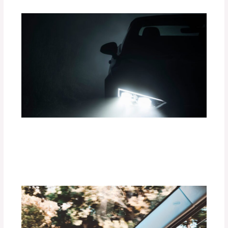
¿Cómo la Iluminación LED Mejora tu
Experiencia de Conducción?
Deja un comentario
/
Uncategorized
/ Por
adminpartesyaccesorios