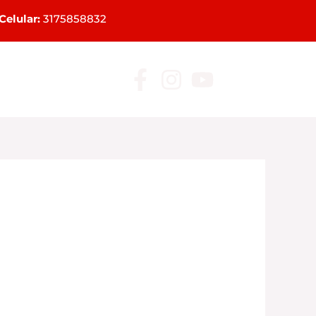
Celular:
3175858832
Mayoristas
Blog