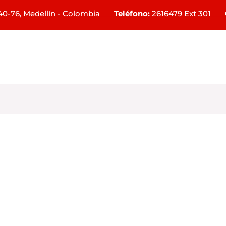
0-76, Medellín - Colombia
___
Teléfono:
2616479 Ext 301
___
Inicio
Nosotros
Tutoriales