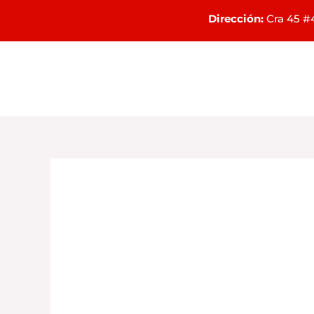
Ir
Dirección:
Cra 45 #4
al
contenido