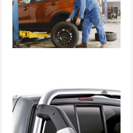
La Importancia de los Seguros para
Llantas de Repuesto DEFÉNDER.
Deja un comentario
/
Accesorios para vehículo
,
Seguridad vial
/ Por
adminpartesyaccesorios