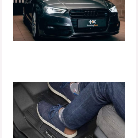
¿Cómo Mejorar el Rendimiento de tu
Motor con Tuning Box?
Deja un comentario
/
Accesorios para vehículo
,
Blog
/
Por
adminpartesyaccesorios