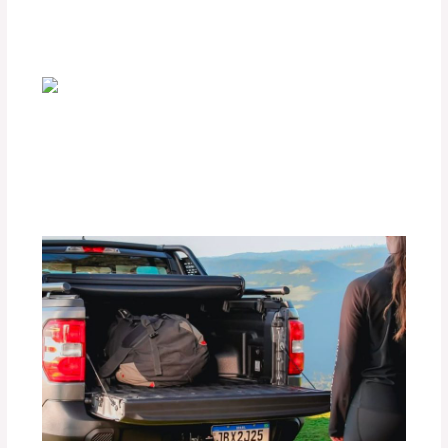
Deja un comentario
/
Accesorios para vehículo
,
Seguridad vial
/ Por
adminpartesyaccesorios
Beneficios de las Películas Polarizadas
BlackFilm para tu Vehículo
Deja un comentario
/
Accesorios para vehículo
,
Seguridad vial
/ Por
adminpartesyaccesorios