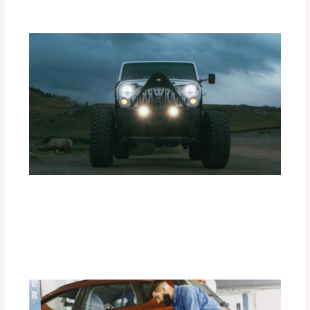
Ventajas de las Luces Exploradoras
PIAA en Condiciones de Baja
Visibilidad.
Deja un comentario
/
Accesorios para vehículo
/ Por
adminpartesyaccesorios