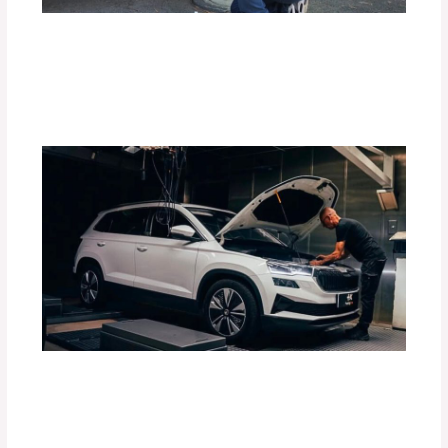
Top 10 de Accesorios para tu Carro:
Equipa tu Vehículo con lo Mejor
Deja un comentario
/
Accesorios para vehículo
,
Blog
/
Por
adminpartesyaccesorios
Guía Completa para Elegir el Tiro de
Arrastre Ideal para tu Vehículo
Deja un comentario
/
Accesorios para vehículo
,
Blog
/
Por
adminpartesyaccesorios