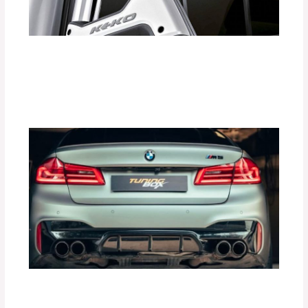
¿Cómo las Barras Antivuelco KEKO
Aumentan la Seguridad de tu Vehículo?
Deja un comentario
/
Accesorios para vehículo
,
Seguridad vial
/ Por
adminpartesyaccesorios
Mejora la Aceleración de tu Auto con
Tune Pedal de Tuning Box