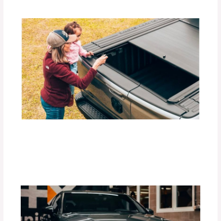
Beneficios de las Carpas Retráctiles
RETRAX para Camionetas
Deja un comentario
/
Blog
,
Accesorios para vehículo
/
Por
adminpartesyaccesorios