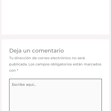
¿Cómo las Cubiertas Retráctiles RETRAX
Mejoran la Seguridad de tu Carga?
Deja un comentario
/
Seguridad vial
,
Accesorios para
vehículo
/ Por
adminpartesyaccesorios
Deja un comentario
Tu dirección de correo electrónico no será
publicada.
Los campos obligatorios están marcados
con
*
Escribe
aquí...