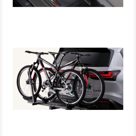
Protege el Interior de tu Auto con
Tapetes Termoformados WeatherTech
Deja un comentario
/
Accesorios para vehículo
/ Por
adminpartesyaccesorios
Instalación Paso a Paso de
Portabicicletas DEFÉNDER
Deja un comentario
/
Accesorios para vehículo
/ Por
adminpartesyaccesorios