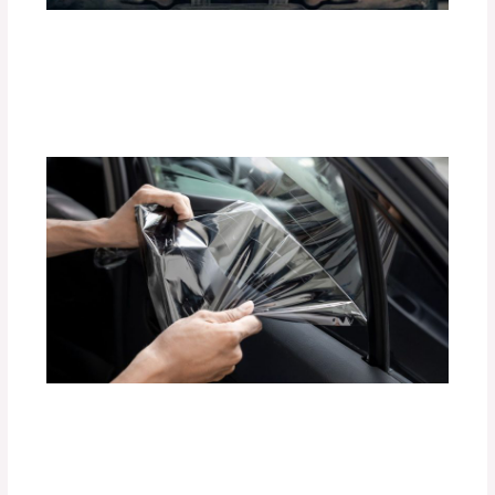
Mejora la Aceleración de tu Auto con
Tune Pedal de Tuning Box
Deja un comentario
/
Accesorios para vehículo
,
Seguridad vial
/ Por
adminpartesyaccesorios
Beneficios de las Películas Polarizadas
BlackFilm para tu Vehículo
Deja un comentario
/
Accesorios para vehículo
,
Seguridad vial
/ Por
adminpartesyaccesorios