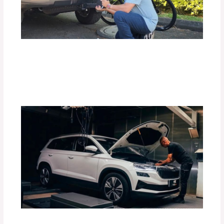
Top 10 de Accesorios para tu Carro:
Equipa tu Vehículo con lo Mejor
Deja un comentario
/
Accesorios para vehículo
,
Blog
/
Por
adminpartesyaccesorios
Guía Completa para Elegir el Tiro de