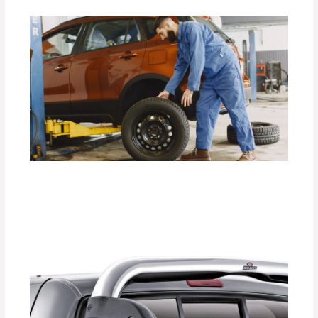
La Importancia de los Seguros para
Llantas de Repuesto DEFÉNDER.
Deja un comentario
/
Accesorios para vehículo
,
Seguridad vial
/ Por
adminpartesyaccesorios