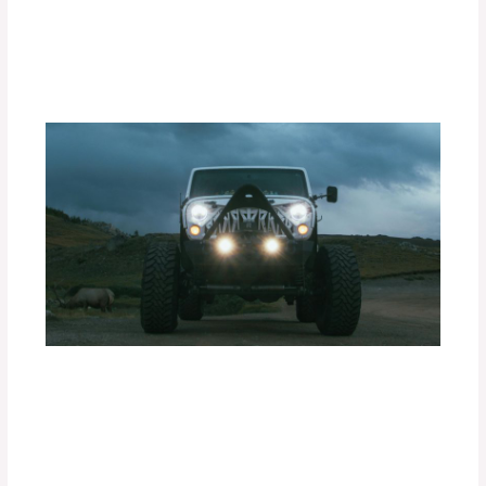
Instalación Paso a Paso de
Portabicicletas DEFÉNDER
Deja un comentario
/
Accesorios para vehículo
/ Por
adminpartesyaccesorios
Ventajas de las Luces Exploradoras
PIAA en Condiciones de Baja
Visibilidad.
Deja un comentario
/
Accesorios para vehículo
/ Por
adminpartesyaccesorios