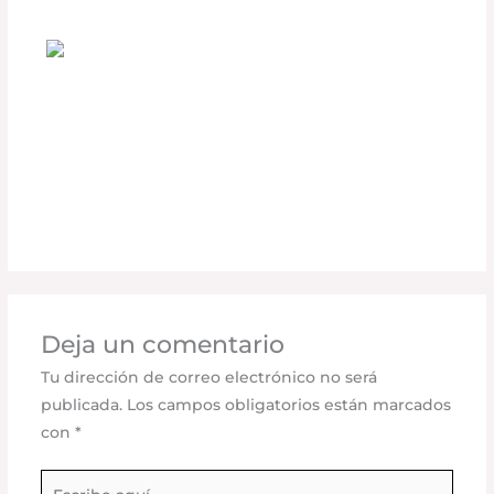
La Tecnología detrás de las Luces LED
PIAA y su Impacto en la Conducción
Nocturna
Deja un comentario
/
Seguridad vial
,
Accesorios para
vehículo
/ Por
adminpartesyaccesorios
Deja un comentario
Tu dirección de correo electrónico no será
publicada.
Los campos obligatorios están marcados
con
*
Escribe