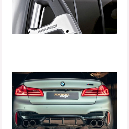
¿Cómo las Barras Antivuelco KEKO
Aumentan la Seguridad de tu Vehículo?
Deja un comentario
/
Accesorios para vehículo
,
Seguridad vial
/ Por
adminpartesyaccesorios