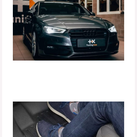
¿Cómo Mejorar el Rendimiento de tu
Motor con Tuning Box?
Deja un comentario
/
Accesorios para vehículo
,
Blog
/
Por
adminpartesyaccesorios