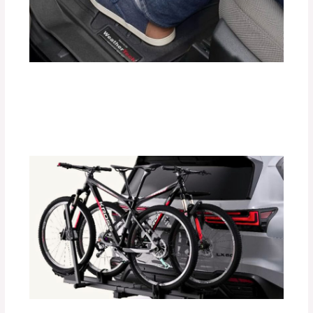
Protege el Interior de tu Auto con
Tapetes Termoformados WeatherTech
Deja un comentario
/
Accesorios para vehículo
/ Por
adminpartesyaccesorios