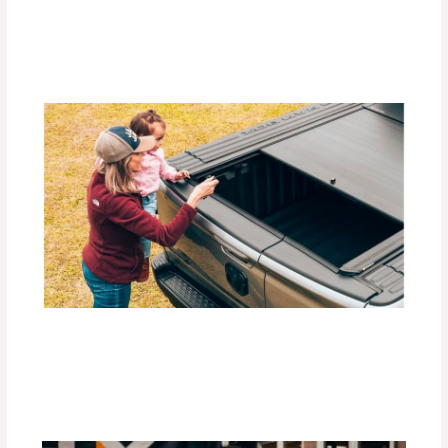
Arrastre Ideal para tu Vehículo
Deja un comentario
/
Accesorios para vehículo
,
Blog
/
Por
adminpartesyaccesorios
Beneficios de las Carpas Retráctiles
RETRAX para Camionetas
Deja un comentario
/
Blog
,
Accesorios para vehículo
/
Por
adminpartesyaccesorios