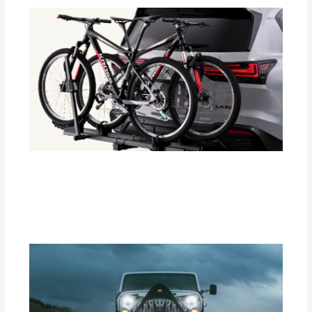
Instalación Paso a Paso de
Portabicicletas DEFÉNDER
Deja un comentario
/
Accesorios para vehículo
/ Por
adminpartesyaccesorios