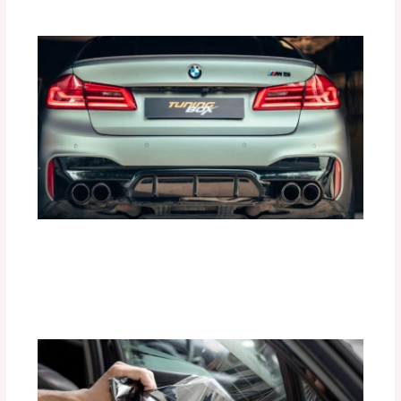
Mejora la Aceleración de tu Auto con
Tune Pedal de Tuning Box
Deja un comentario
/
Accesorios para vehículo
,
Seguridad vial
/ Por
adminpartesyaccesorios