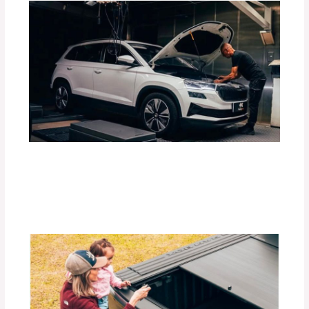
Guía Completa para Elegir el Tiro de
Arrastre Ideal para tu Vehículo
Deja un comentario
/
Accesorios para vehículo
,
Blog
/
Por
adminpartesyaccesorios