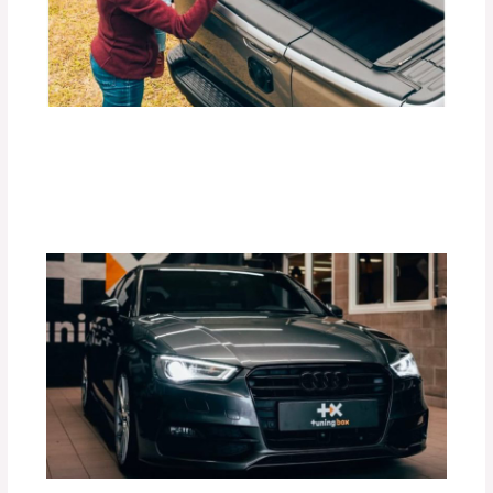
Beneficios de las Carpas Retráctiles
RETRAX para Camionetas
Deja un comentario
/
Blog
,
Accesorios para vehículo
/
Por
adminpartesyaccesorios