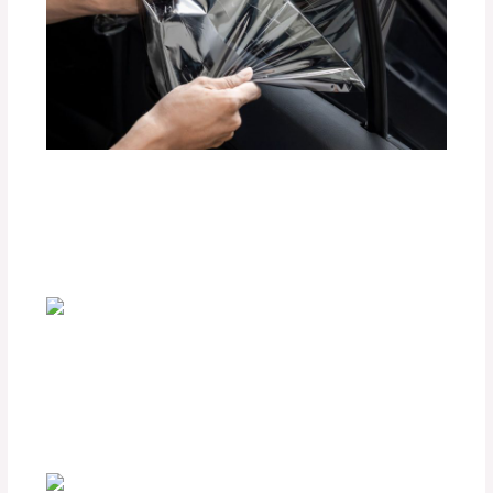
Beneficios de las Películas Polarizadas
BlackFilm para tu Vehículo
Deja un comentario
/
Accesorios para vehículo
,
Seguridad vial
/ Por
adminpartesyaccesorios
¿Cómo Elegir las Plumillas Adecuadas
para tu Parabrisas?
Deja un comentario
/
Seguridad vial
,
Accesorios para
vehículo
/ Por
adminpartesyaccesorios