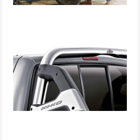
La Importancia de los Seguros para
Llantas de Repuesto DEFÉNDER.
Deja un comentario
/
Accesorios para vehículo
,
Seguridad vial
/ Por
adminpartesyaccesorios
¿Cómo las Barras Antivuelco KEKO
Aumentan la Seguridad de tu Vehículo?
Deja un comentario
/
Accesorios para vehículo
,
Seguridad vial
/ Por
adminpartesyaccesorios