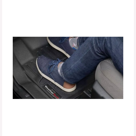
¿Cómo Mejorar el Rendimiento de tu
Motor con Tuning Box?
Deja un comentario
/
Accesorios para vehículo
,
Blog
/
Por
adminpartesyaccesorios
Protege el Interior de tu Auto con
Tapetes Termoformados WeatherTech
Deja un comentario
/
Accesorios para vehículo
/ Por
adminpartesyaccesorios