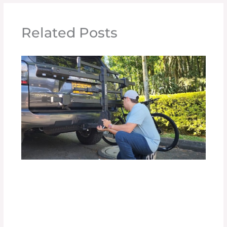
Related Posts
Top 10 de Accesorios para tu Carro:
Equipa tu Vehículo con lo Mejor
Deja un comentario
/
Accesorios para vehículo
,
Blog
/
Por
adminpartesyaccesorios