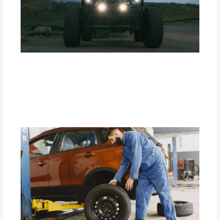
Ventajas de las Luces Exploradoras
PIAA en Condiciones de Baja
Visibilidad.
Deja un comentario
/
Accesorios para vehículo
/ Por
adminpartesyaccesorios