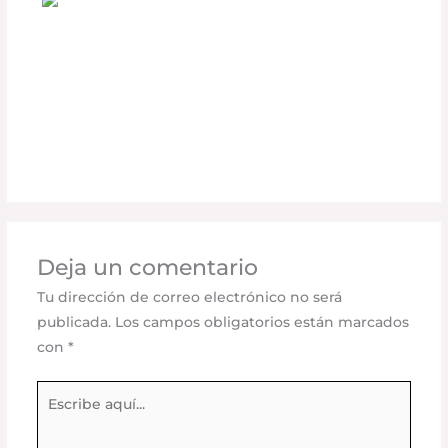
La Tecnología detrás de las Luces LED
PIAA y su Impacto en la Conducción
Nocturna
Deja un comentario
/
Seguridad vial
,
Accesorios para
vehículo
/ Por
adminpartesyaccesorios
Deja un comentario
Tu dirección de correo electrónico no será
publicada.
Los campos obligatorios están marcados
con
*
Escribe
aquí...