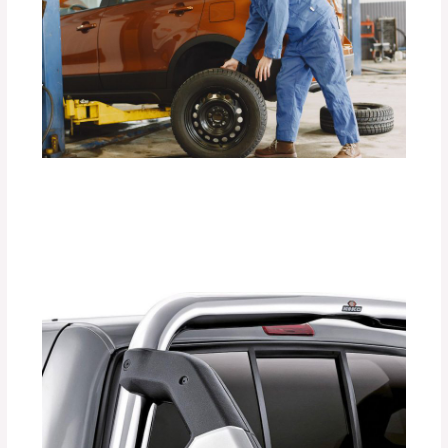
La Importancia de los Seguros para
Llantas de Repuesto DEFÉNDER.
Deja un comentario
/
Accesorios para vehículo
,
Seguridad vial
/ Por
adminpartesyaccesorios