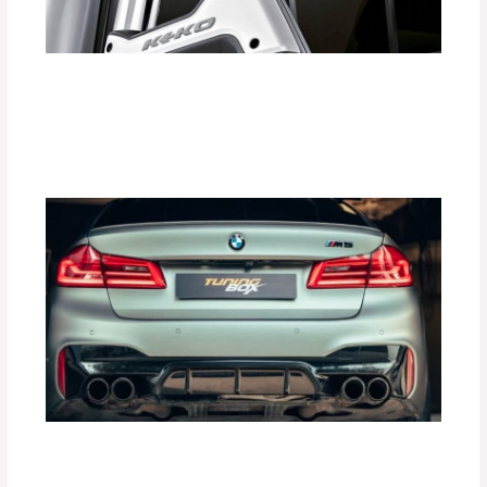
¿Cómo las Barras Antivuelco KEKO
Aumentan la Seguridad de tu Vehículo?
Deja un comentario
/
Accesorios para vehículo
,
Seguridad vial
/ Por
adminpartesyaccesorios
Mejora la Aceleración de tu Auto con
Tune Pedal de Tuning Box