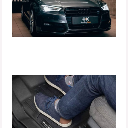
¿Cómo Mejorar el Rendimiento de tu
Motor con Tuning Box?
Deja un comentario
/
Accesorios para vehículo
,
Blog
/
Por
adminpartesyaccesorios