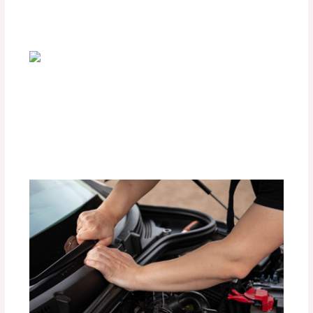
Deja un comentario
/
Accesorios para vehículo
,
Seguridad vial
/ Por
adminpartesyaccesorios
Comparativa entre Carpas de Lona y
Carpas Rígidas para Camionetas
Deja un comentario
/
Seguridad vial
,
Accesorios para
vehículo
/ Por
adminpartesyaccesorios