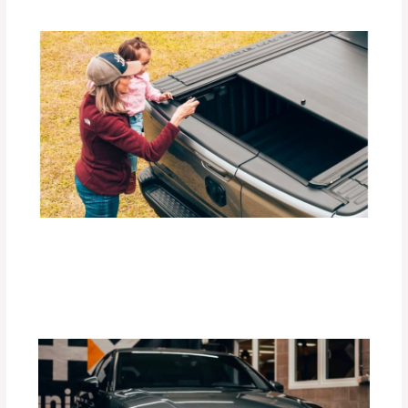
Beneficios de las Carpas Retráctiles
RETRAX para Camionetas
Deja un comentario
/
Blog
,
Accesorios para vehículo
/
Por
adminpartesyaccesorios