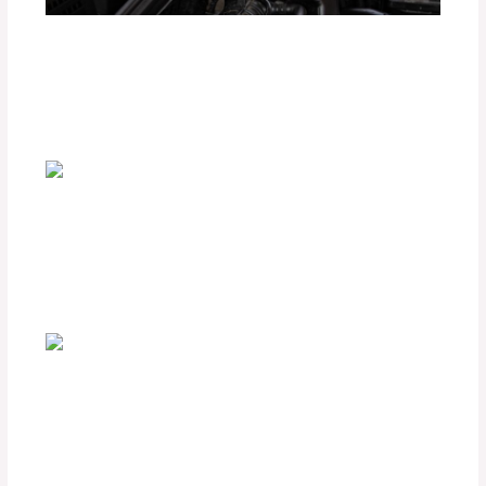
¿Cómo Elegir las Plumillas Adecuadas
para tu Parabrisas?
Deja un comentario
/
Seguridad vial
,
Accesorios para
vehículo
/ Por
adminpartesyaccesorios
Accesorios Indispensables para
Amantes del Off-Road
Deja un comentario
/
Accesorios para vehículo
,
Blog
,
Seguridad vial
/ Por
adminpartesyaccesorios
Personaliza tu Vehículo con Estilo:
Accesorios KEKO Recomendados
Deja un comentario
/
Accesorios para vehículo
,
Seguridad vial
/ Por
adminpartesyaccesorios