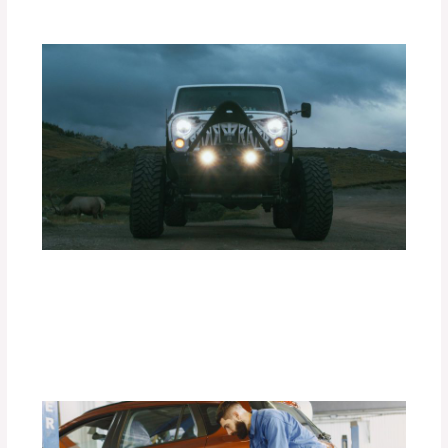
Ventajas de las Luces Exploradoras
PIAA en Condiciones de Baja
Visibilidad.
Deja un comentario
/
Accesorios para vehículo
/ Por
adminpartesyaccesorios