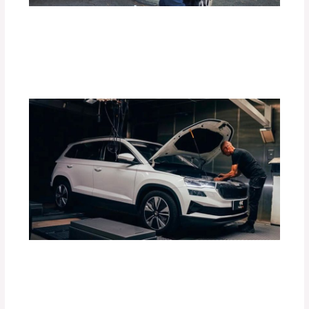
Top 10 de Accesorios para tu Carro:
Equipa tu Vehículo con lo Mejor
Deja un comentario
/
Accesorios para vehículo
,
Blog
/
Por
adminpartesyaccesorios
Guía Completa para Elegir el Tiro de
Arrastre Ideal para tu Vehículo
Deja un comentario
/
Accesorios para vehículo
,
Blog
/
Por
adminpartesyaccesorios