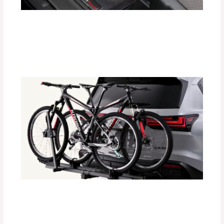
Protege el Interior de tu Auto con
Tapetes Termoformados WeatherTech
Deja un comentario
/
Accesorios para vehículo
/ Por
adminpartesyaccesorios
Instalación Paso a Paso de
Portabicicletas DEFÉNDER
Deja un comentario
/
Accesorios para vehículo
/ Por
adminpartesyaccesorios