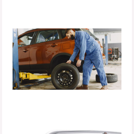
Visibilidad.
Deja un comentario
/
Accesorios para vehículo
/ Por
adminpartesyaccesorios
La Importancia de los Seguros para
Llantas de Repuesto DEFÉNDER.
Deja un comentario
/
Accesorios para vehículo
,
Seguridad vial
/ Por
adminpartesyaccesorios