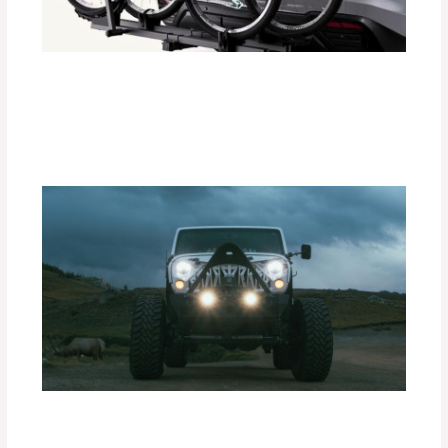
Instalación Paso a Paso de
Portabicicletas DEFÉNDER
Deja un comentario
/
Accesorios para vehículo
/ Por
adminpartesyaccesorios
Ventajas de las Luces Exploradoras
PIAA en Condiciones de Baja