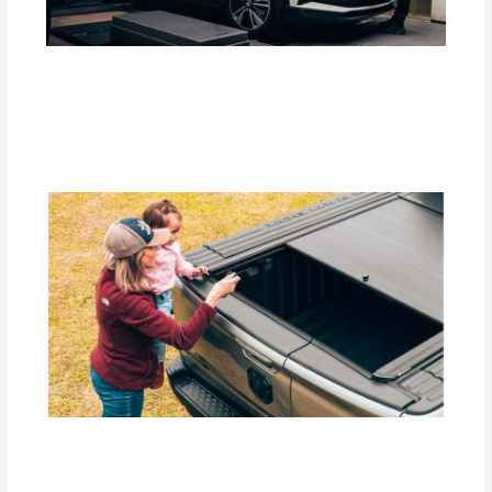
Guía Completa para Elegir el Tiro de
Arrastre Ideal para tu Vehículo
Deja un comentario
/
Accesorios para vehículo
,
Blog
/
Por
adminpartesyaccesorios
Beneficios de las Carpas Retráctiles
RETRAX para Camionetas
Deja un comentario
/
Blog
,
Accesorios para vehículo
/