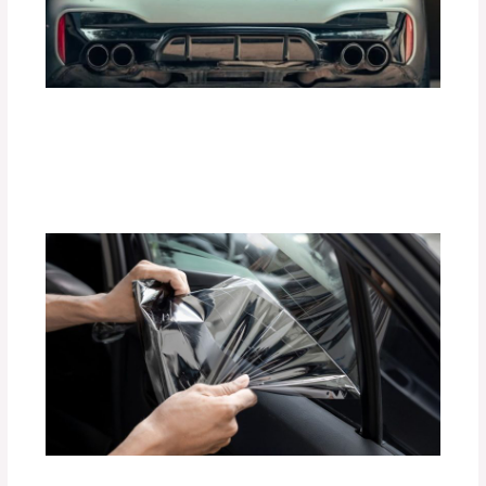
Mejora la Aceleración de tu Auto con
Tune Pedal de Tuning Box
Deja un comentario
/
Accesorios para vehículo
,
Seguridad vial
/ Por
adminpartesyaccesorios
Beneficios de las Películas Polarizadas