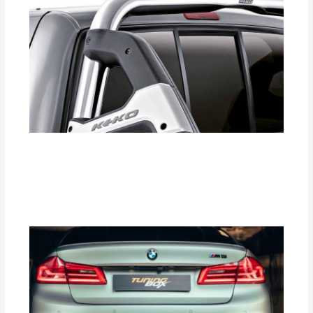
¿Cómo las Barras Antivuelco KEKO
Aumentan la Seguridad de tu Vehículo?
Deja un comentario
/
Accesorios para vehículo
,
Seguridad vial
/ Por
adminpartesyaccesorios