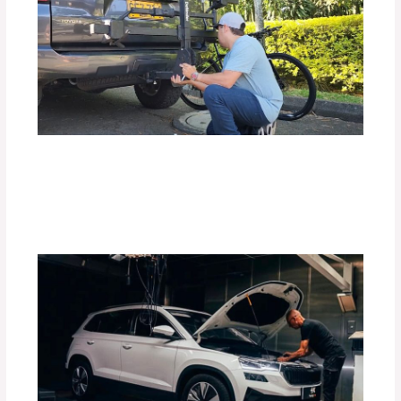
Top 10 de Accesorios para tu Carro:
Equipa tu Vehículo con lo Mejor
Deja un comentario
/
Accesorios para vehículo
,
Blog
/
Por
adminpartesyaccesorios