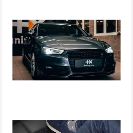
Por
adminpartesyaccesorios
¿Cómo Mejorar el Rendimiento de tu
Motor con Tuning Box?
Deja un comentario
/
Accesorios para vehículo
,
Blog
/
Por
adminpartesyaccesorios