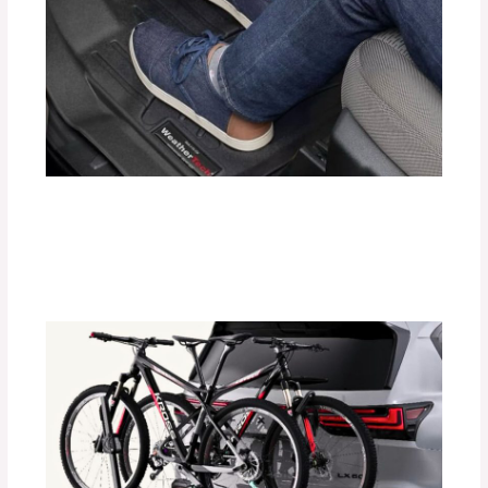
Protege el Interior de tu Auto con
Tapetes Termoformados WeatherTech
Deja un comentario
/
Accesorios para vehículo
/ Por
adminpartesyaccesorios