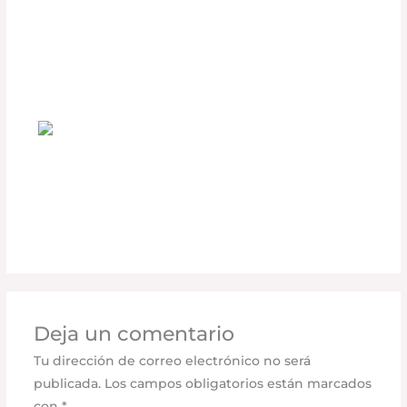
Accesorios DEFÉNDER que Todo
Conductor Debería Tener
Deja un comentario
/
Accesorios para vehículo
,
Seguridad vial
/ Por
adminpartesyaccesorios
¿Cómo las Cubiertas Retráctiles RETRAX
Mejoran la Seguridad de tu Carga?
Deja un comentario
/
Seguridad vial
,
Accesorios para
vehículo
/ Por
adminpartesyaccesorios
Deja un comentario
Tu dirección de correo electrónico no será
publicada.
Los campos obligatorios están marcados
con
*