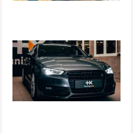
Beneficios de las Carpas Retráctiles
RETRAX para Camionetas
Deja un comentario
/
Blog
,
Accesorios para vehículo
/
Por
adminpartesyaccesorios
¿Cómo Mejorar el Rendimiento de tu
Motor con Tuning Box?
Deja un comentario
/
Accesorios para vehículo
,
Blog
/
Por
adminpartesyaccesorios