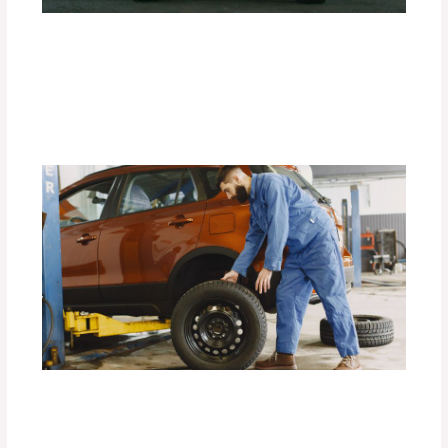
Ventajas de las Luces Exploradoras
PIAA en Condiciones de Baja
Visibilidad.
Deja un comentario
/
Accesorios para vehículo
/ Por
adminpartesyaccesorios
La Importancia de los Seguros para
Llantas de Repuesto DEFÉNDER.
Deja un comentario
/
Accesorios para vehículo
,