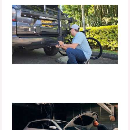
Top 10 de Accesorios para tu Carro:
Equipa tu Vehículo con lo Mejor
Deja un comentario
/
Accesorios para vehículo
,
Blog
/
Por
adminpartesyaccesorios