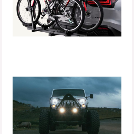
Instalación Paso a Paso de
Portabicicletas DEFÉNDER
Deja un comentario
/
Accesorios para vehículo
/ Por
adminpartesyaccesorios