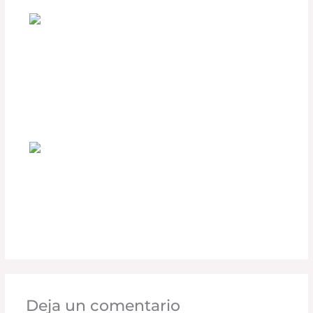
Accesorios DEFÉNDER que Todo
Conductor Debería Tener
Deja un comentario
/
Accesorios para vehículo
,
Seguridad vial
/ Por
adminpartesyaccesorios
¿Cómo las Cubiertas Retráctiles RETRAX
Mejoran la Seguridad de tu Carga?
Deja un comentario
/
Seguridad vial
,
Accesorios para
vehículo
/ Por
adminpartesyaccesorios
Deja un comentario