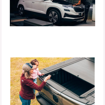
Guía Completa para Elegir el Tiro de
Arrastre Ideal para tu Vehículo
Deja un comentario
/
Accesorios para vehículo
,
Blog
/
Por
adminpartesyaccesorios