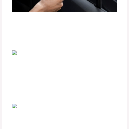
Beneficios de las Películas Polarizadas
BlackFilm para tu Vehículo
Deja un comentario
/
Accesorios para vehículo
,
Seguridad vial
/ Por
adminpartesyaccesorios
Comparativa entre Carpas de Lona y
Carpas Rígidas para Camionetas
Deja un comentario
/
Seguridad vial
,
Accesorios para
vehículo
/ Por
adminpartesyaccesorios
¿Cómo Elegir las Plumillas Adecuadas
para tu Parabrisas?