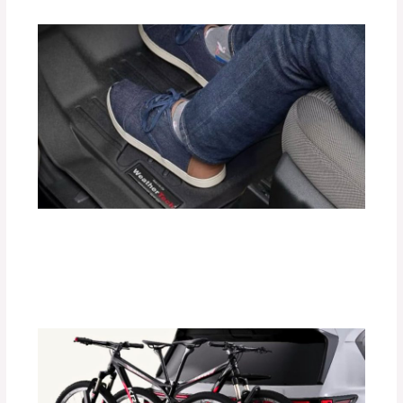
Protege el Interior de tu Auto con
Tapetes Termoformados WeatherTech
Deja un comentario
/
Accesorios para vehículo
/ Por
adminpartesyaccesorios