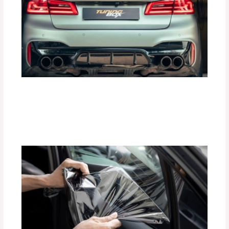
Mejora la Aceleración de tu Auto con
Tune Pedal de Tuning Box
Deja un comentario
/
Accesorios para vehículo
,
Seguridad vial
/ Por
adminpartesyaccesorios