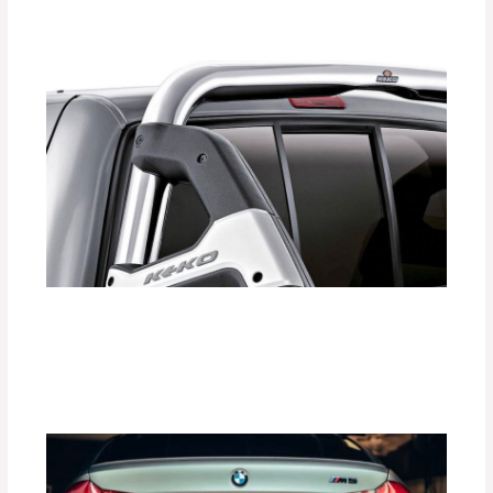
Seguridad vial
/ Por
adminpartesyaccesorios
¿Cómo las Barras Antivuelco KEKO
Aumentan la Seguridad de tu Vehículo?
Deja un comentario
/
Accesorios para vehículo
,
Seguridad vial
/ Por
adminpartesyaccesorios