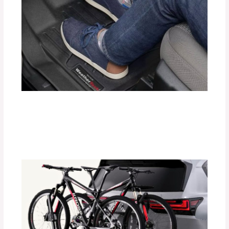
Protege el Interior de tu Auto con
Tapetes Termoformados WeatherTech
Deja un comentario
/
Accesorios para vehículo
/ Por
adminpartesyaccesorios