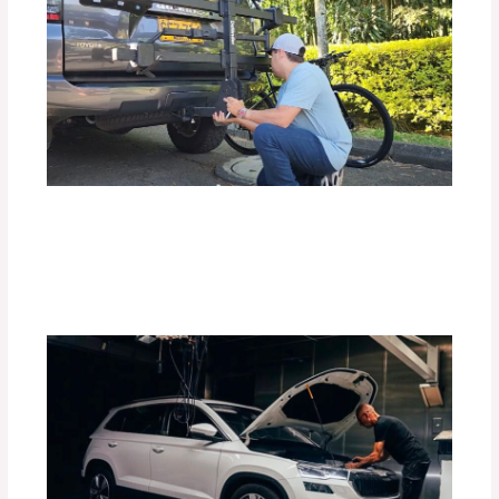
Top 10 de Accesorios para tu Carro:
Equipa tu Vehículo con lo Mejor
Deja un comentario
/
Accesorios para vehículo
,
Blog
/
Por
adminpartesyaccesorios