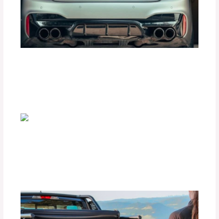
Mejora la Aceleración de tu Auto con
Tune Pedal de Tuning Box
Deja un comentario
/
Accesorios para vehículo
,
Seguridad vial
/ Por
adminpartesyaccesorios
Beneficios de las Películas Polarizadas
BlackFilm para tu Vehículo
Deja un comentario
/
Accesorios para vehículo
,
Seguridad vial
/ Por
adminpartesyaccesorios