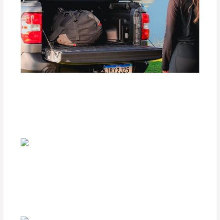
Comparativa entre Carpas de Lona y
Carpas Rígidas para Camionetas
Deja un comentario
/
Seguridad vial
,
Accesorios para
vehículo
/ Por
adminpartesyaccesorios
¿Cómo Elegir las Plumillas Adecuadas
para tu Parabrisas?
Deja un comentario
/
Seguridad vial
,
Accesorios para
vehículo
/ Por
adminpartesyaccesorios