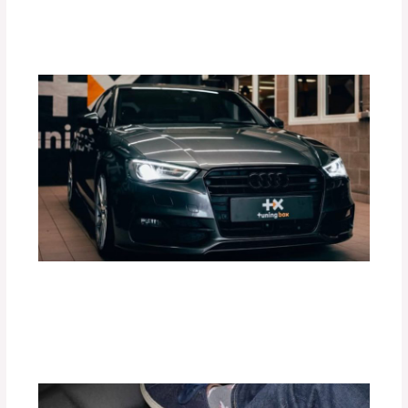
Deja un comentario
/
Blog
,
Accesorios para vehículo
/
Por
adminpartesyaccesorios
¿Cómo Mejorar el Rendimiento de tu
Motor con Tuning Box?
Deja un comentario
/
Accesorios para vehículo
,
Blog
/
Por
adminpartesyaccesorios