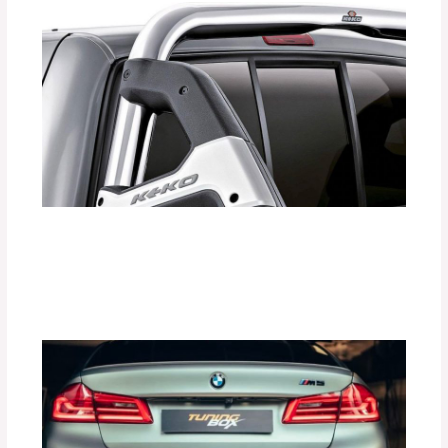
¿Cómo las Barras Antivuelco KEKO
Aumentan la Seguridad de tu Vehículo?
Deja un comentario
/
Accesorios para vehículo
,
Seguridad vial
/ Por
adminpartesyaccesorios