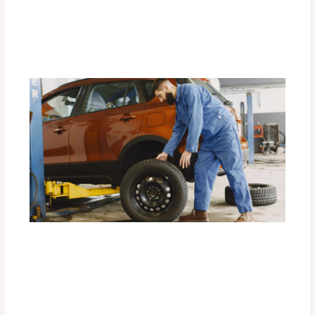
Visibilidad.
Deja un comentario
/
Accesorios para vehículo
/ Por
adminpartesyaccesorios
La Importancia de los Seguros para
Llantas de Repuesto DEFÉNDER.
Deja un comentario
/
Accesorios para vehículo
,
Seguridad vial
/ Por
adminpartesyaccesorios