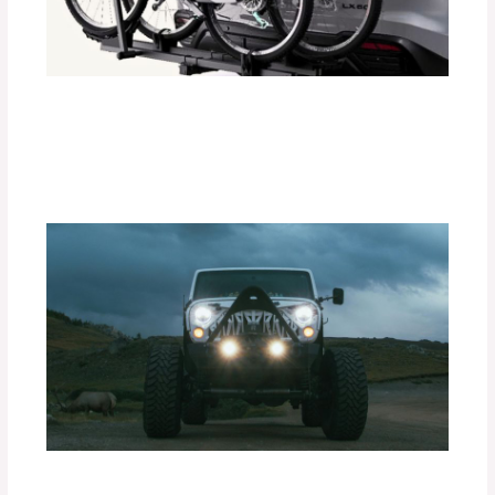
Instalación Paso a Paso de
Portabicicletas DEFÉNDER
Deja un comentario
/
Accesorios para vehículo
/ Por
adminpartesyaccesorios
Ventajas de las Luces Exploradoras
PIAA en Condiciones de Baja