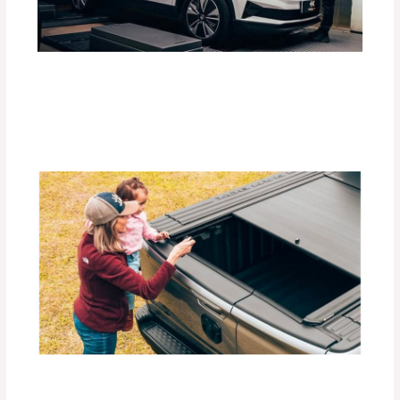
Guía Completa para Elegir el Tiro de
Arrastre Ideal para tu Vehículo
Deja un comentario
/
Accesorios para vehículo
,
Blog
/
Por
adminpartesyaccesorios
Beneficios de las Carpas Retráctiles
RETRAX para Camionetas