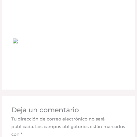
Accesorios DEFÉNDER que Todo
Conductor Debería Tener
Deja un comentario
/
Accesorios para vehículo
,
Seguridad vial
/ Por
adminpartesyaccesorios
¿Cómo las Cubiertas Retráctiles RETRAX
Mejoran la Seguridad de tu Carga?
Deja un comentario
/
Seguridad vial
,
Accesorios para
vehículo
/ Por
adminpartesyaccesorios
Deja un comentario
Tu dirección de correo electrónico no será
publicada.
Los campos obligatorios están marcados
con
*