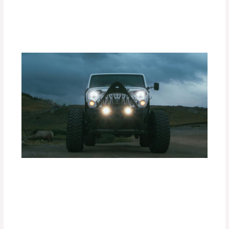
Portabicicletas DEFÉNDER
Deja un comentario
/
Accesorios para vehículo
/ Por
adminpartesyaccesorios
Ventajas de las Luces Exploradoras
PIAA en Condiciones de Baja
Visibilidad.
Deja un comentario
/
Accesorios para vehículo
/ Por
adminpartesyaccesorios