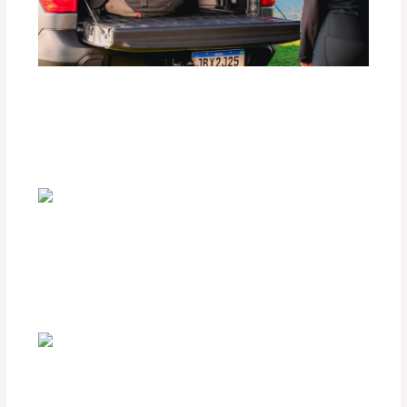
Comparativa entre Carpas de Lona y
Carpas Rígidas para Camionetas
Deja un comentario
/
Seguridad vial
,
Accesorios para
vehículo
/ Por
adminpartesyaccesorios
¿Cómo Elegir las Plumillas Adecuadas
para tu Parabrisas?
Deja un comentario
/
Seguridad vial
,
Accesorios para
vehículo
/ Por
adminpartesyaccesorios
Accesorios Indispensables para
Amantes del Off-Road