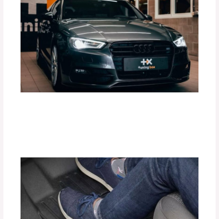
¿Cómo Mejorar el Rendimiento de tu
Motor con Tuning Box?
Deja un comentario
/
Accesorios para vehículo
,
Blog
/
Por
adminpartesyaccesorios