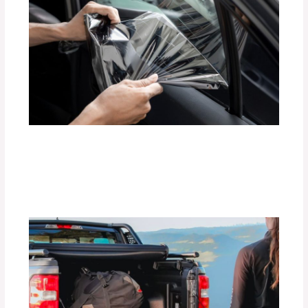
Beneficios de las Películas Polarizadas
BlackFilm para tu Vehículo
Deja un comentario
/
Accesorios para vehículo
,
Seguridad vial
/ Por
adminpartesyaccesorios