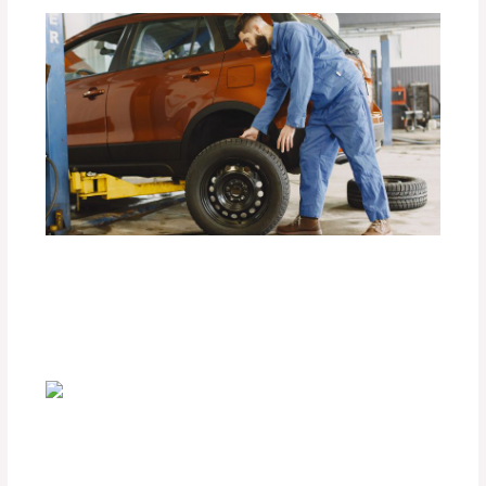
La Importancia de los Seguros para
Llantas de Repuesto DEFÉNDER.
Deja un comentario
/
Accesorios para vehículo
,
Seguridad vial
/ Por
adminpartesyaccesorios
¿Cómo las Barras Antivuelco KEKO
Aumentan la Seguridad de tu Vehículo?