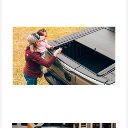
Deja un comentario
/
Accesorios para vehículo
,
Blog
/
Por
adminpartesyaccesorios
Beneficios de las Carpas Retráctiles
RETRAX para Camionetas
Deja un comentario
/
Blog
,
Accesorios para vehículo
/
Por
adminpartesyaccesorios