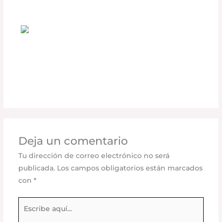
Seguridad vial
/ Por
adminpartesyaccesorios
¿Cómo las Cubiertas Retráctiles RETRAX
Mejoran la Seguridad de tu Carga?
Deja un comentario
/
Seguridad vial
,
Accesorios para
vehículo
/ Por
adminpartesyaccesorios
Deja un comentario
Tu dirección de correo electrónico no será
publicada.
Los campos obligatorios están marcados
con
*
Escribe
aquí...