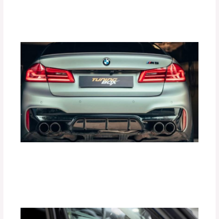
Deja un comentario
/
Accesorios para vehículo
,
Seguridad vial
/ Por
adminpartesyaccesorios
Mejora la Aceleración de tu Auto con
Tune Pedal de Tuning Box
Deja un comentario
/
Accesorios para vehículo
,
Seguridad vial
/ Por
adminpartesyaccesorios