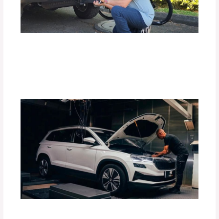
Top 10 de Accesorios para tu Carro:
Equipa tu Vehículo con lo Mejor
Deja un comentario
/
Accesorios para vehículo
,
Blog
/
Por
adminpartesyaccesorios
Guía Completa para Elegir el Tiro de
Arrastre Ideal para tu Vehículo