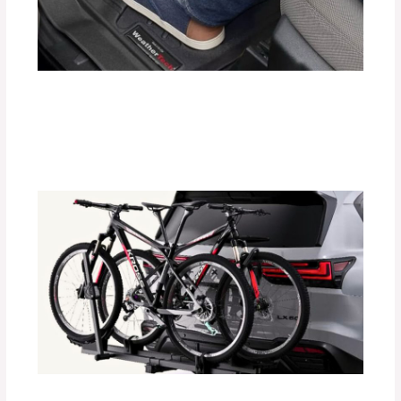
Protege el Interior de tu Auto con
Tapetes Termoformados WeatherTech
Deja un comentario
/
Accesorios para vehículo
/ Por
adminpartesyaccesorios
Instalación Paso a Paso de