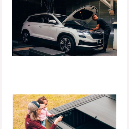
Guía Completa para Elegir el Tiro de
Arrastre Ideal para tu Vehículo
Deja un comentario
/
Accesorios para vehículo
,
Blog
/
Por
adminpartesyaccesorios