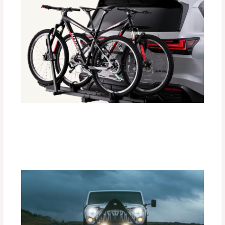
Instalación Paso a Paso de
Portabicicletas DEFÉNDER
Deja un comentario
/
Accesorios para vehículo
/ Por
adminpartesyaccesorios