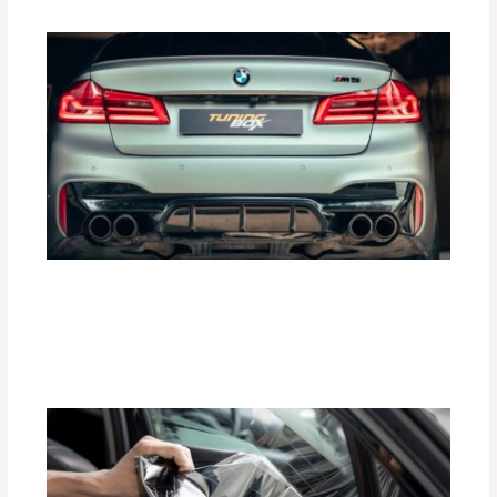
Mejora la Aceleración de tu Auto con
Tune Pedal de Tuning Box
Deja un comentario
/
Accesorios para vehículo
,
Seguridad vial
/ Por
adminpartesyaccesorios