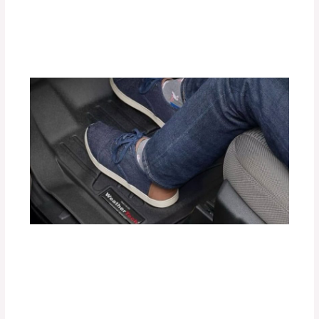
Motor con Tuning Box?
Deja un comentario
/
Accesorios para vehículo
,
Blog
/
Por
adminpartesyaccesorios
Protege el Interior de tu Auto con
Tapetes Termoformados WeatherTech
Deja un comentario
/
Accesorios para vehículo
/ Por
adminpartesyaccesorios