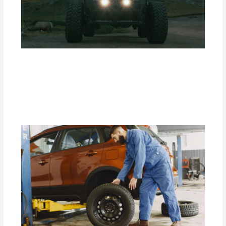
Ventajas de las Luces Exploradoras
PIAA en Condiciones de Baja
Visibilidad.
Deja un comentario
/
Accesorios para vehículo
/ Por
adminpartesyaccesorios