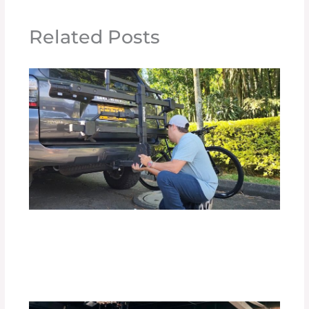
Related Posts
Top 10 de Accesorios para tu Carro:
Equipa tu Vehículo con lo Mejor
Deja un comentario
/
Accesorios para vehículo
,
Blog
/
Por
adminpartesyaccesorios