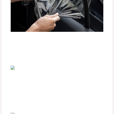
Beneficios de las Películas Polarizadas
BlackFilm para tu Vehículo
Deja un comentario
/
Accesorios para vehículo
,
Seguridad vial
/ Por
adminpartesyaccesorios
Comparativa entre Carpas de Lona y
Carpas Rígidas para Camionetas
Deja un comentario
/
Seguridad vial
,
Accesorios para
vehículo
/ Por
adminpartesyaccesorios