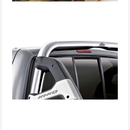
La Importancia de los Seguros para
Llantas de Repuesto DEFÉNDER.
Deja un comentario
/
Accesorios para vehículo
,
Seguridad vial
/ Por
adminpartesyaccesorios
¿Cómo las Barras Antivuelco KEKO
Aumentan la Seguridad de tu Vehículo?
Deja un comentario
/
Accesorios para vehículo
,
Seguridad vial
/ Por
adminpartesyaccesorios