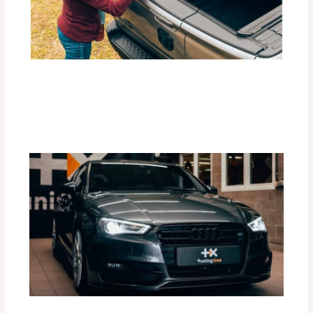
Beneficios de las Carpas Retráctiles
RETRAX para Camionetas
Deja un comentario
/
Blog
,
Accesorios para vehículo
/
Por
adminpartesyaccesorios
¿Cómo Mejorar el Rendimiento de tu