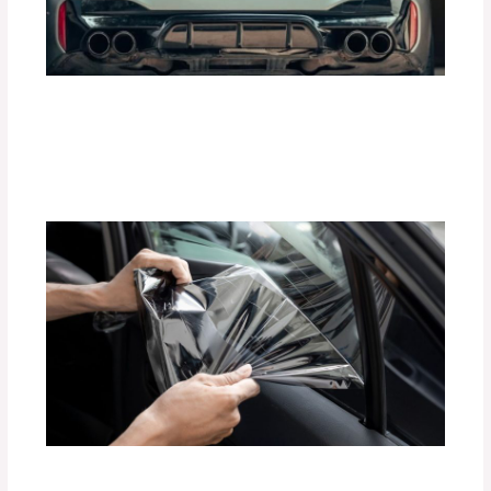
Mejora la Aceleración de tu Auto con
Tune Pedal de Tuning Box
Deja un comentario
/
Accesorios para vehículo
,
Seguridad vial
/ Por
adminpartesyaccesorios
Beneficios de las Películas Polarizadas
BlackFilm para tu Vehículo