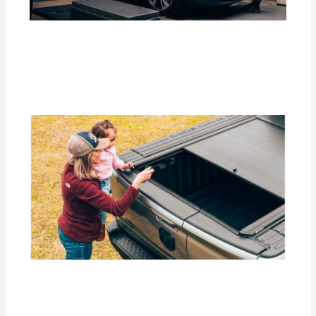
Guía Completa para Elegir el Tiro de
Arrastre Ideal para tu Vehículo
Deja un comentario
/
Accesorios para vehículo
,
Blog
/
Por
adminpartesyaccesorios
Beneficios de las Carpas Retráctiles
RETRAX para Camionetas
Deja un comentario
/
Blog
,
Accesorios para vehículo
/