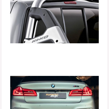
¿Cómo las Barras Antivuelco KEKO
Aumentan la Seguridad de tu Vehículo?
Deja un comentario
/
Accesorios para vehículo
,
Seguridad vial
/ Por
adminpartesyaccesorios