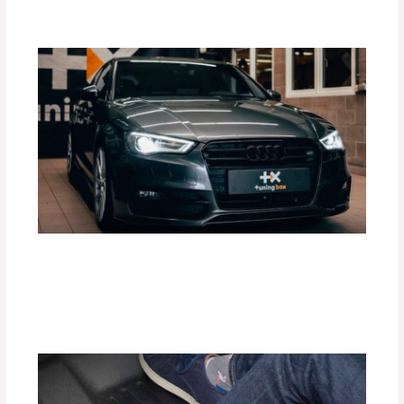
Por
adminpartesyaccesorios
¿Cómo Mejorar el Rendimiento de tu
Motor con Tuning Box?
Deja un comentario
/
Accesorios para vehículo
,
Blog
/
Por
adminpartesyaccesorios