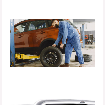
Deja un comentario
/
Accesorios para vehículo
/ Por
adminpartesyaccesorios
La Importancia de los Seguros para
Llantas de Repuesto DEFÉNDER.
Deja un comentario
/
Accesorios para vehículo
,
Seguridad vial
/ Por
adminpartesyaccesorios