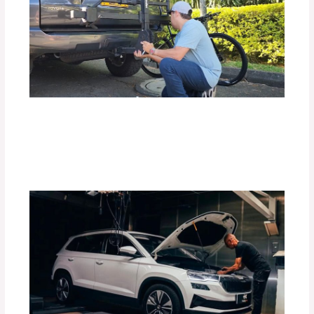
Top 10 de Accesorios para tu Carro:
Equipa tu Vehículo con lo Mejor
Deja un comentario
/
Accesorios para vehículo
,
Blog
/
Por
adminpartesyaccesorios