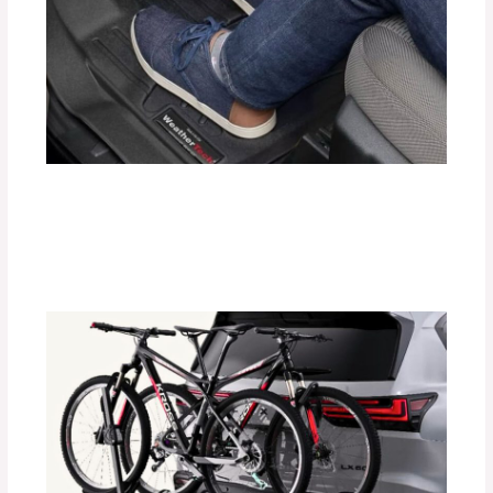
Protege el Interior de tu Auto con
Tapetes Termoformados WeatherTech
Deja un comentario
/
Accesorios para vehículo
/ Por
adminpartesyaccesorios