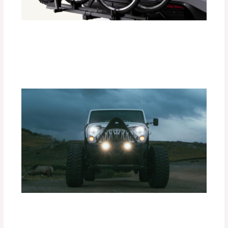
Instalación Paso a Paso de
Portabicicletas DEFÉNDER
Deja un comentario
/
Accesorios para vehículo
/ Por
adminpartesyaccesorios
Ventajas de las Luces Exploradoras
PIAA en Condiciones de Baja
Visibilidad.