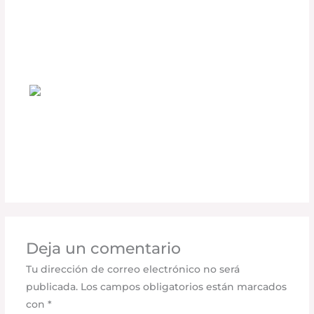
Accesorios DEFÉNDER que Todo
Conductor Debería Tener
Deja un comentario
/
Accesorios para vehículo
,
Seguridad vial
/ Por
adminpartesyaccesorios
¿Cómo las Cubiertas Retráctiles RETRAX
Mejoran la Seguridad de tu Carga?
Deja un comentario
/
Seguridad vial
,
Accesorios para
vehículo
/ Por
adminpartesyaccesorios
Deja un comentario
Tu dirección de correo electrónico no será
publicada.
Los campos obligatorios están marcados
con
*